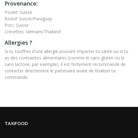
Provenance:
Poulet: Suisse
Boeuf: Suisse/Paraguay
Porc: Suisse
Crevettes: Vietnam/Thailand
Allergies ?
Si tu souffres d'une allergie pouvant impacter ta sante ou si tu
as des contraintes alimentaires (comme le sans gluten ou le
sans lactose, par exemple), il est fortement recommande de
contacter directement le partenaire avant de finaliser ta
commande.
TAXIFOOD