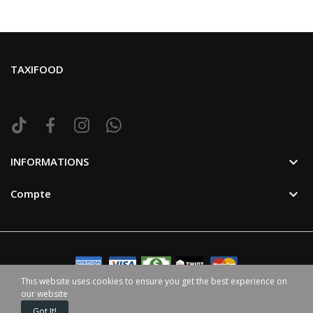
TAXIFOOD

INFORMATIONS

Compte
This website uses cookies to ensure you get the best experience on
our website
©2024 TaxiFood. Tous Droit Reservé. | Avec ♥ par
HappenGo
Got It!