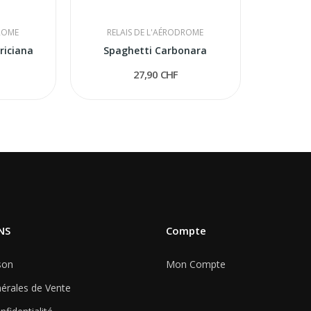
DROME
RELAIS DE L'AÉRODROME
riciana
Spaghetti Carbonara
27,90 CHF
NS
Compte
son
Mon Compte
érales de Vente