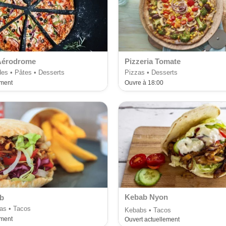
'Aérodrome
Pizzeria Tomate
des • Pâtes • Desserts
Pizzas • Desserts
ement
Ouvre à 18:00
Kebab Nyon
b
as • Tacos
Kebabs • Tacos
ement
Ouvert actuellement