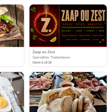
Zaap ou Zest
Spéciallités Thailandaises
Ouvre à 18:30