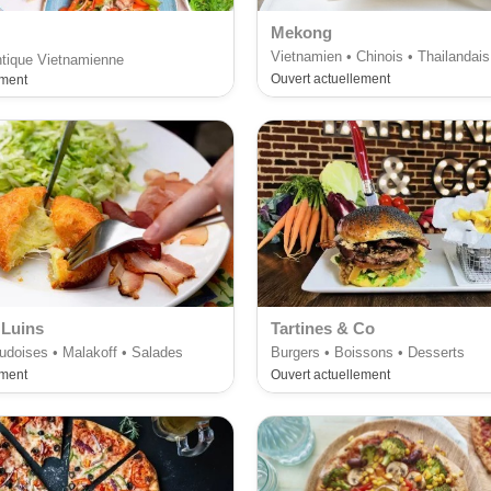
Mekong
Vietnamien • Chinois • Thailandais
ntique Vietnamienne
Ouvert actuellement
ement
 Luins
Tartines & Co
udoises • Malakoff • Salades
Burgers • Boissons • Desserts
ement
Ouvert actuellement