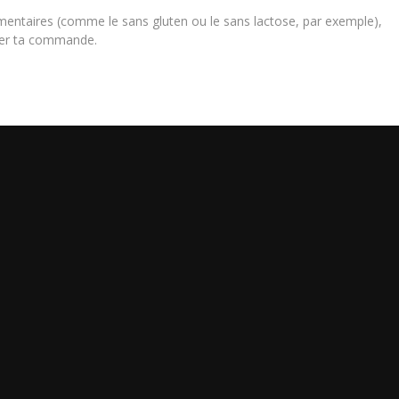
limentaires (comme le sans gluten ou le sans lactose, par exemple),
iser ta commande.