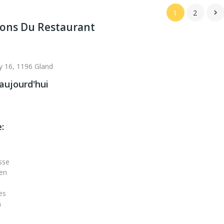
1
2

ions Du Restaurant
 16, 1196 Gland
aujourd'hui
:
sse
ien
es
n