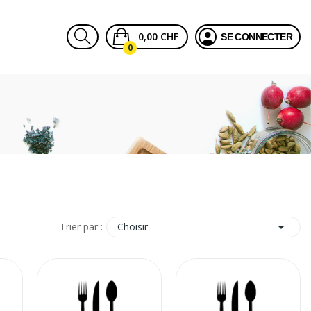
0,00 CHF
SE CONNECTER
0

Choisir
Trier par :