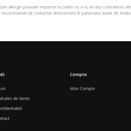
d'une allergie pouvant impacter ta sante ou si tu as des contraintes a
nt recommande de contacter directement le partenaire avant de final
NS
Compte
son
Mon Compte
érales de Vente
nfidentialité
ntact