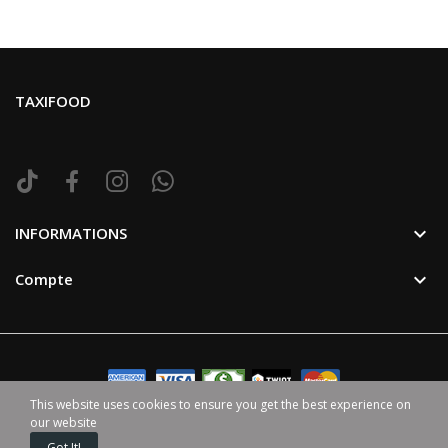
TAXIFOOD

INFORMATIONS

Compte
This website uses cookies to ensure you get the best experience on
our website
©2024 TaxiFood. Tous Droit Reservé. | Avec ♥ par
HappenGo
Got It!