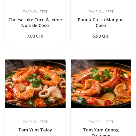
ZAAP OU ZEST
ZAAP OU ZEST
Cheesecake Coco & Jeune
Panna Cotta Mangue
Noix de Coco
Coco
7,00 CHF
6,50 CHF
ZAAP OU ZEST
ZAAP OU ZEST
Tom Yum Talay
Tom Yum Goong
Crémeux