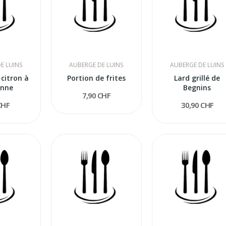
E LUINS
AUBERGE DE LUINS
AUBERGE DE LUINS
 citron à
Portion de frites
Lard grillé de
enne
Begnins
7,90 CHF
CHF
30,90 CHF