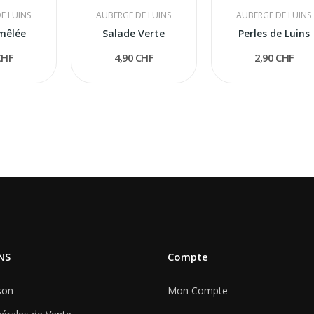
E LUINS
AUBERGE DE LUINS
AUBERGE DE LUINS
mêlée
Salade Verte
Perles de Luins
CHF
4,90 CHF
2,90 CHF
NS
Compte
son
Mon Compte