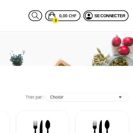
0,00 CHF
SE CONNECTER
0

Choisir
Trier par :