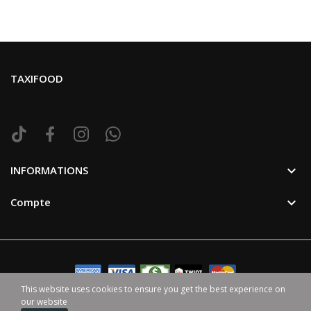
TAXIFOOD

INFORMATIONS

Compte
This website uses cookies to ensure you get the best experience on
our website
©2024 TaxiFood. Tous Droit Reservé. | Avec ♥ par
HappenGo