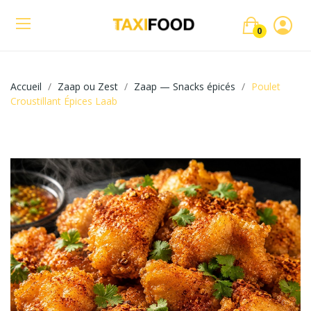
0
Accueil
Zaap ou Zest
Zaap — Snacks épicés
Poulet
Croustillant Épices Laab