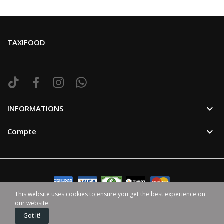
TAXIFOOD

INFORMATIONS

Compte
This website uses cookies to ensure you get the best experience on
our website
©2024 TaxiFood. Tous Droit Reservé. | Avec ♥ par
HappenGo
Got It!