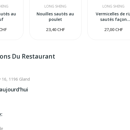
HENG
LONG SHENG
LONG SHENG
autés au
Nouilles sautés au
Vermicelles de ri
uf
poulet
sautés façon
Singapore
 CHF
23,40 CHF
27,00 CHF
ions Du Restaurant
 16, 1196 Gland
aujourd'hui
:
de