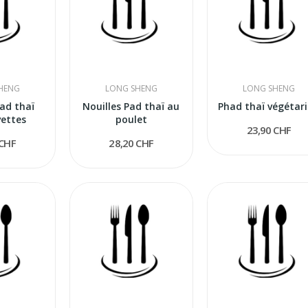
HENG
LONG SHENG
LONG SHENG
Pad thaï
Nouilles Pad thaï au
Phad thaï végétar
vettes
poulet
23,90 CHF
 CHF
28,20 CHF