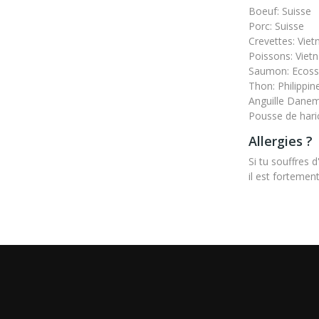
Boeuf: Suisse
Porc: Suisse
Crevettes: Vie
Poissons: Viet
Saumon: Ecoss
Thon: Philippin
Anguille Dane
Pousse de hari
Allergies ?
Si tu souffres 
il est forteme