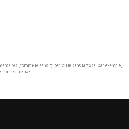
limentaires (comme le sans gluten ou le sans lactose, par exemple),
iser ta commande.