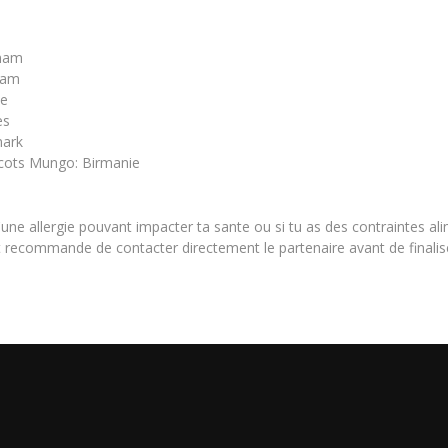
tnam
nam
e
es
mark
cots Mungo: Birmanie
d'une allergie pouvant impacter ta sante ou si tu as des contraintes a
nt recommande de contacter directement le partenaire avant de final