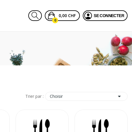
0,00 CHF
SE CONNECTER
0

Choisir
Trier par :