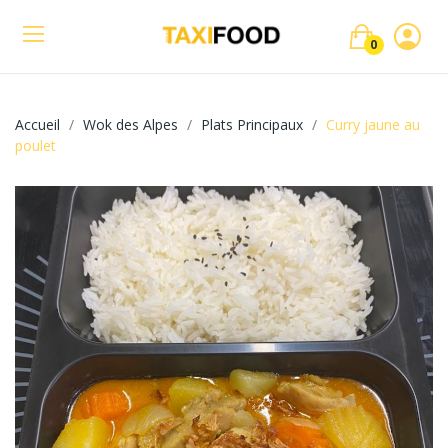
0
Accueil
Wok des Alpes
Plats Principaux
Curry jaune au
poulet