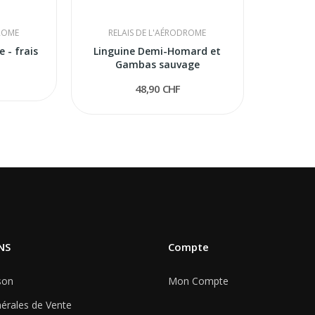
DROME
RELAIS DE L'AÉRODROME
e - frais
Linguine Demi-Homard et
Gambas sauvage
48,90 CHF
NS
Compte
son
Mon Compte
érales de Vente