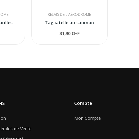
DROME
RELAIS DE L'AÉRODROME
rilles
Tagliatelle au saumon
31,90 CHF
NS
Compte
son
Mon Compte
érales de Vente