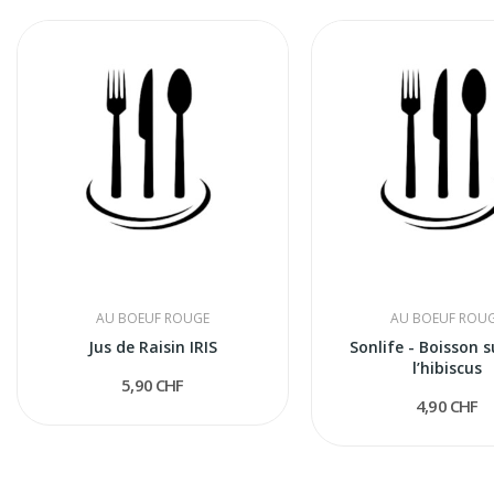
AU BOEUF ROUGE
AU BOEUF ROU
Jus de Raisin IRIS
Sonlife - Boisson s
l’hibiscus
5,90 CHF
4,90 CHF