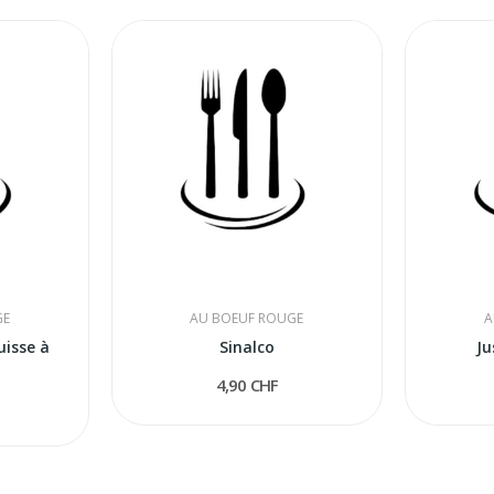
GE
AU BOEUF ROUGE
A
uisse à
Sinalco
Ju
4,90 CHF