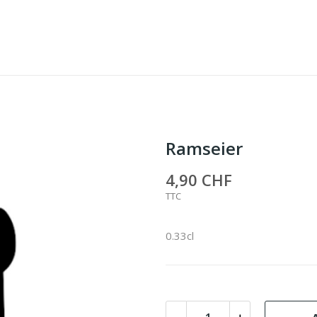
Ramseier
4,90 CHF
TTC
0.33cl