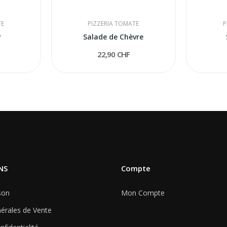
TE
PIZZERIA TOMATE
P
r
Salade de Chèvre
22,90 CHF
NS
Compte
son
Mon Compte
érales de Vente