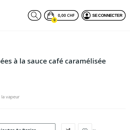
0,00 CHF
SE CONNECTER
0
ées à la sauce café caramélisée
 la vapeur