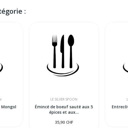
égorie :
N
LE SILVER SPOON
n Mongol
Émincé de boeuf sauté aux 5
Entrecô
épices et aux...
35,90 CHF