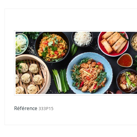
Référence
333P15