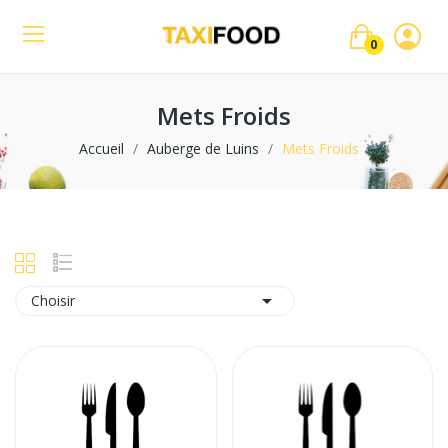
0
Mets Froids
Accueil
Auberge de Luins
Mets Froids

Choisir