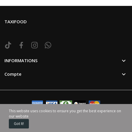
TAXIFOOD

INFORMATIONS

Compte
This website uses cookies to ensure you get the best experience on
our website
©2024 TaxiFood. Tous Droit Reservé. | Avec ♥ par
HappenGo
Got It!