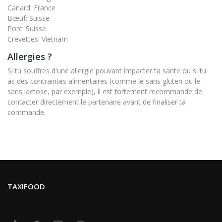
Canard: France
Bœuf: Suisse
Porc: Suisse
Crevettes: Vietnam
Allergies ?
Si tu souffres d'une allergie pouvant impacter ta sante ou si tu
as des contraintes alimentaires (comme le sans gluten ou le
sans lactose, par exemple), il est fortement recommande de
contacter directement le partenaire avant de finaliser ta
commande.
TAXIFOOD