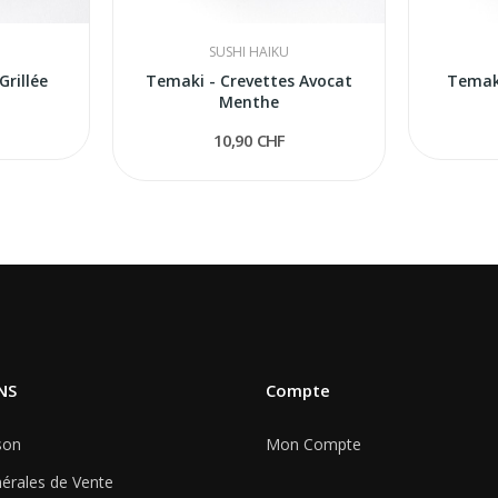
SUSHI HAIKU
Grillée
Temaki - Crevettes Avocat
Temak
Menthe
10,90 CHF
NS
Compte
son
Mon Compte
érales de Vente