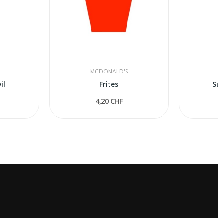
MCDONALD'S
il
Frites
S
4,20 CHF