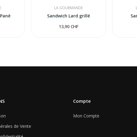
E
LA GOURMANDE
 Pané
Sandwich Lard grillé
Sa
13,90 CHF
NS
Compte
son
Mon Compte
érales de Vente
nfidentialité