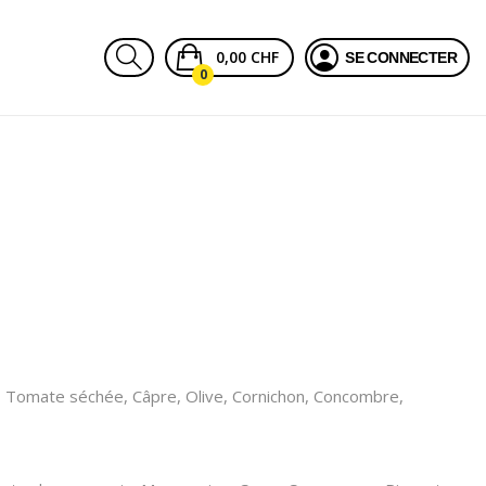
0,00 CHF
SE CONNECTER
0
, Tomate séchée, Câpre, Olive, Cornichon, Concombre,