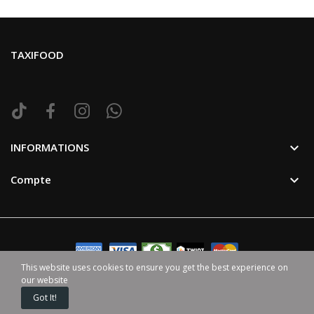
TAXIFOOD

INFORMATIONS

Compte
This website uses cookies to ensure you get the best experience on
our website
©2024 TaxiFood. Tous Droit Reservé. | Avec ♥ par
HappenGo
Got It!