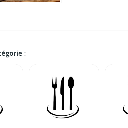
égorie :