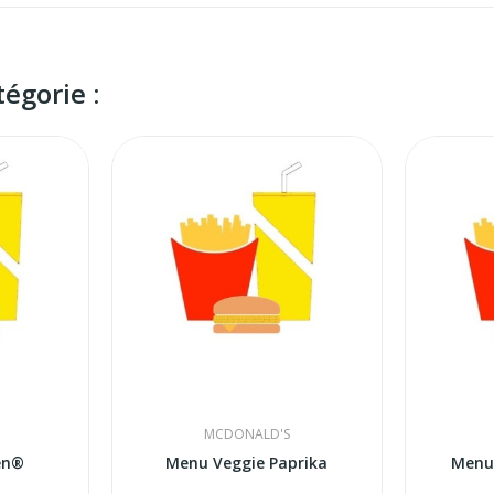
égorie :
MCDONALD'S
en®
Menu Veggie Paprika
Menu