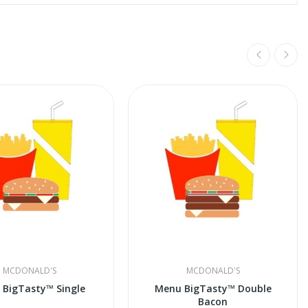
MCDONALD'S
MCDONALD'S
 BigTasty™ Single
Menu BigTasty™ Double
Bacon