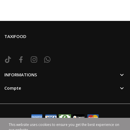
TAXIFOOD

INFORMATIONS

Compte
This website uses cookies to ensure you get the best experience on
our website