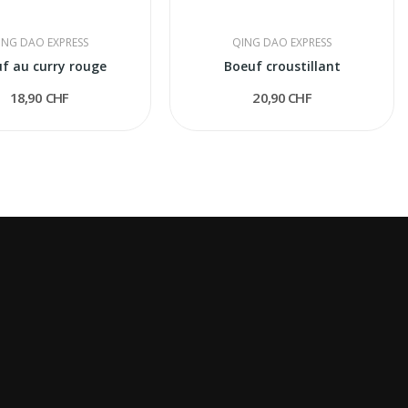
ING DAO EXPRESS
QING DAO EXPRESS
f au curry rouge
Boeuf croustillant
18,90 CHF
20,90 CHF