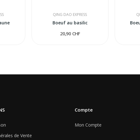
SS
QING DAO EXPRESS
Q
jaune
Boeuf au basilic
Boeu
20,90 CHF
NS
Compte
son
Mon Compte
érales de Vente