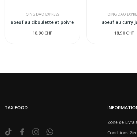
QING DAO EXPRESS
QING DAO EXPRE
Boeuf au ciboulette et poivre
Boeuf au curry 
18,90 CHF
18,90 CHF
TAXIFOOD
INFORMATIO
Zone de Livrai
Conditions Gén