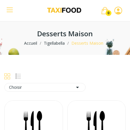
0
Desserts Maison
Accueil
Tigellabella
Desserts Maison

Choisir