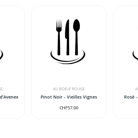
GE
AU BOEUF ROUGE
A
d’Avenex
Pinot Noir - Vieilles Vignes
Rosé 
CHF57.00