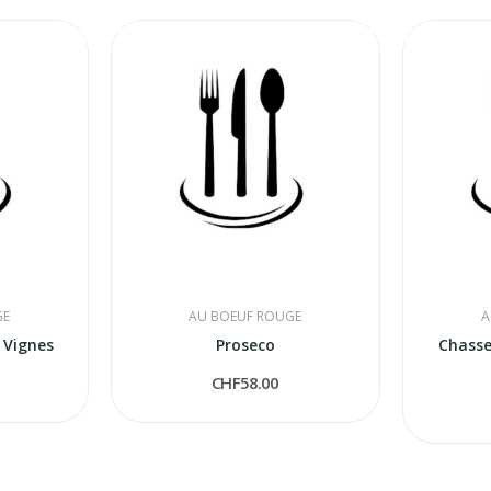
GE
AU BOEUF ROUGE
A
s Vignes
Proseco
Chasse
CHF58.00