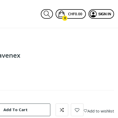
CHF0.00
SIGN IN
0
'avenex
Add To Cart
Add to wishlist