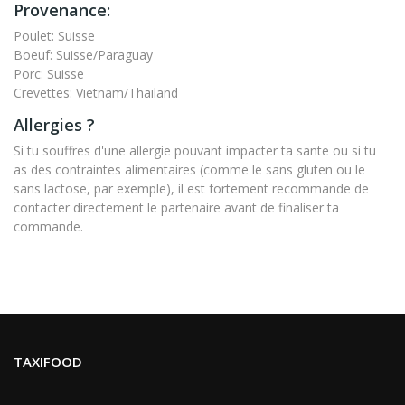
Provenance:
Poulet: Suisse
Boeuf: Suisse/Paraguay
Porc: Suisse
Crevettes: Vietnam/Thailand
Allergies ?
Si tu souffres d'une allergie pouvant impacter ta sante ou si tu
as des contraintes alimentaires (comme le sans gluten ou le
sans lactose, par exemple), il est fortement recommande de
contacter directement le partenaire avant de finaliser ta
commande.
TAXIFOOD