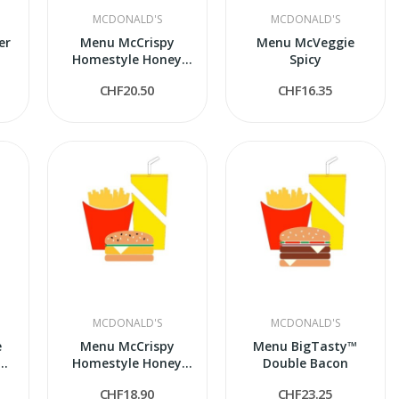
MCDONALD'S
MCDONALD'S
er
Menu McCrispy
Menu McVeggie
Homestyle Honey
Spicy
Mustard Bacon
CHF20.50
CHF16.35
MCDONALD'S
MCDONALD'S
e
Menu McCrispy
Menu BigTasty™
Homestyle Honey
Double Bacon
Mustard
CHF18.90
CHF23.25