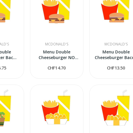
LD'S
MCDONALD'S
MCDONALD'S
ouble
Menu Double
Menu Double
er Bacon
Cheeseburger NO
Cheeseburger Bac
uten
Gluten
.75
CHF14.70
CHF13.50