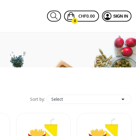
CHF0.00
SIGN IN
0

Select
Sort by: