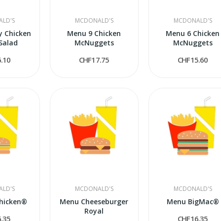
LD'S
MCDONALD'S
MCDONALD'S
y Chicken
Menu 9 Chicken
Menu 6 Chicken
Salad
McNuggets
McNuggets
.10
CHF17.75
CHF15.60
LD'S
MCDONALD'S
MCDONALD'S
hicken®
Menu Cheeseburger
Menu BigMac®
Royal
.35
CHF16.35