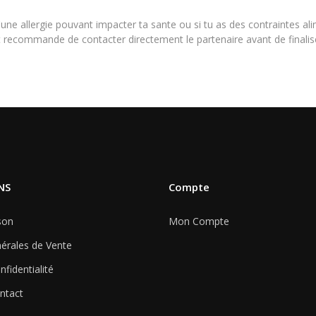
d'une allergie pouvant impacter ta sante ou si tu as des contraintes a
nt recommande de contacter directement le partenaire avant de final
NS
Compte
son
Mon Compte
érales de Vente
nfidentialité
ntact