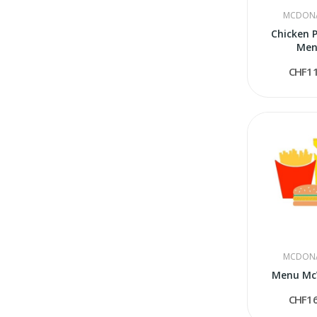
MCDONA
Chicken 
Me
CHF11
MCDONA
Menu Mc
CHF16