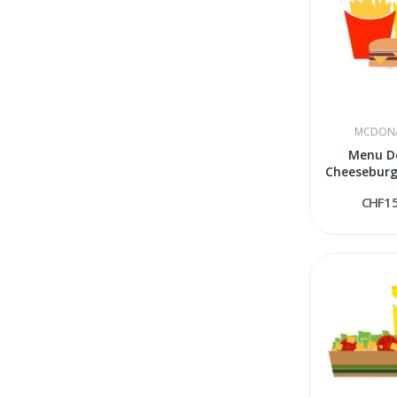
MCDONA
Menu D
Cheeseburg
NO Gl
CHF15