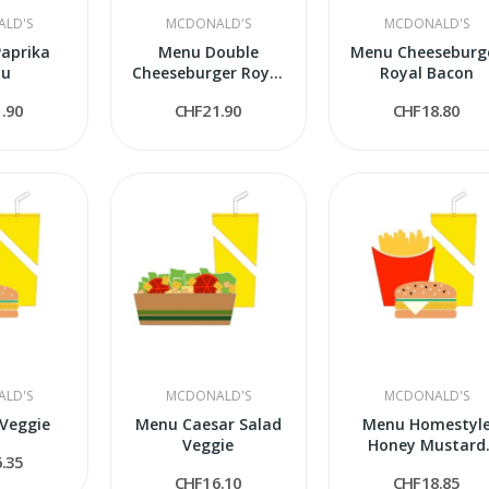
LD'S
MCDONALD'S
MCDONALD'S
Paprika
Menu Double
Menu Cheeseburg
nu
Cheeseburger Royal
Royal Bacon
Bacon
.90
CHF21.90
CHF18.80
LD'S
MCDONALD'S
MCDONALD'S
Veggie
Menu Caesar Salad
Menu Homestyl
Veggie
Honey Mustard
.35
Veggie
CHF16.10
CHF18.85