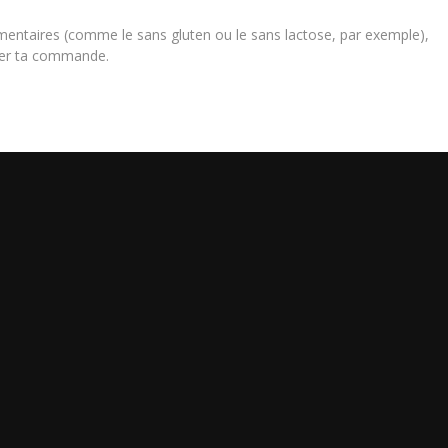
limentaires (comme le sans gluten ou le sans lactose, par exemple),
iser ta commande.