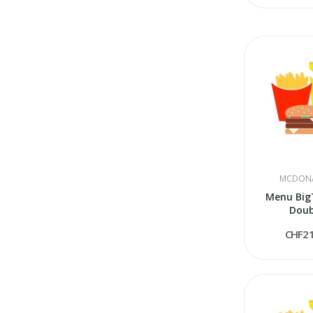
MCDONA
Menu Big
Doub
CHF21