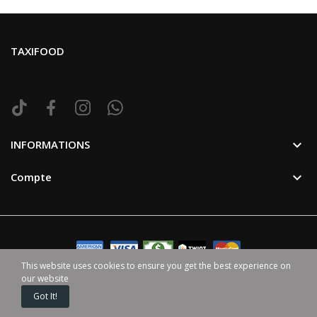
TAXIFOOD

INFORMATIONS

Compte
This website uses cookies to ensure you get the best experience on
our website
©2024 TaxiFood. Tous Droit Reservé. | Avec ♥ par
HappenGo
Got It!